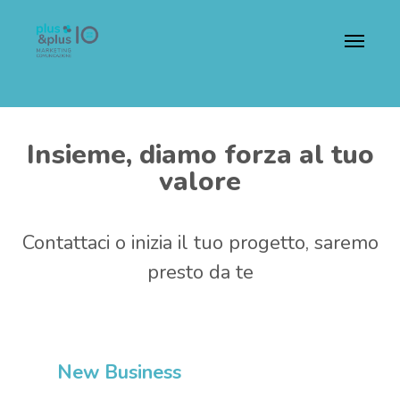
Skip
Menu
to
main
content
Insieme, diamo forza al tuo
valore
Contattaci o inizia il tuo progetto, saremo
presto da te
New Business